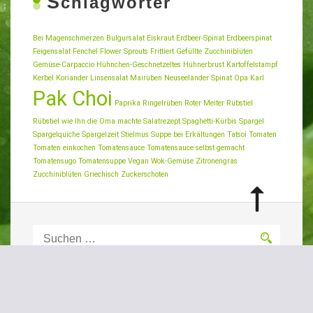
S
chlagwörter
Bei Magenschmerzen
Bulgursalat
Eiskraut
Erdbeer-Spinat
Erdbeerspinat
Feigensalat
Fenchel
Flower Sprouts
Frittiert
Gefüllte Zucchiniblüten
Gemüse-Carpaccio
Hühnchen-Geschnetzeltes
Hühnerbrust
Kartoffelstampf
Kerbel
Koriander
Linsensalat
Mairüben
Neuseeländer Spinat
Opa Karl
Pak Choi
Paprika
Ringelrüben
Roter Meiter
Rübstiel
Rübstiel wie Ihn die Oma machte
Salatrezept
Spaghetti-Kürbis
Spargel
Spargelquiche
Spargelzeit
Stielmus
Suppe bei Erkältungen
Tatsoi
Tomaten
Tomaten einkochen
Tomatensauce
Tomatensauce selbst gemacht
Tomatensugo
Tomatensuppe
Vegan
Wok-Gemüse
Zitronengras
Zucchiniblüten Griechisch
Zuckerschoten
Suchen
nach:
K
ontaktdaten