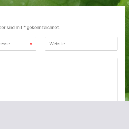
der sind mit * gekennzeichnet.
*
<a href=""
</abbr>-Tags und -Attribute verwenden:
<b> <blockquote cite=""> <cite> <code> <del