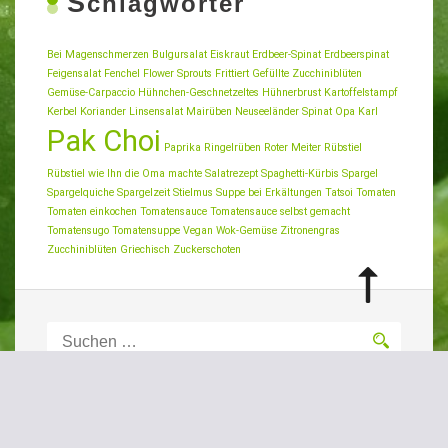
S
chlagwörter
Bei Magenschmerzen
Bulgursalat
Eiskraut
Erdbeer-Spinat
Erdbeerspinat
Feigensalat
Fenchel
Flower Sprouts
Frittiert
Gefüllte Zucchiniblüten
Gemüse-Carpaccio
Hühnchen-Geschnetzeltes
Hühnerbrust
Kartoffelstampf
Kerbel
Koriander
Linsensalat
Mairüben
Neuseeländer Spinat
Opa Karl
Pak Choi
Paprika
Ringelrüben
Roter Meiter
Rübstiel
Rübstiel wie Ihn die Oma machte
Salatrezept
Spaghetti-Kürbis
Spargel
Spargelquiche
Spargelzeit
Stielmus
Suppe bei Erkältungen
Tatsoi
Tomaten
Tomaten einkochen
Tomatensauce
Tomatensauce selbst gemacht
Tomatensugo
Tomatensuppe
Vegan
Wok-Gemüse
Zitronengras
Zucchiniblüten Griechisch
Zuckerschoten
Suchen
nach:
K
ontaktdaten