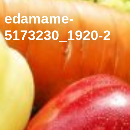
edamame-
5173230_1920-2