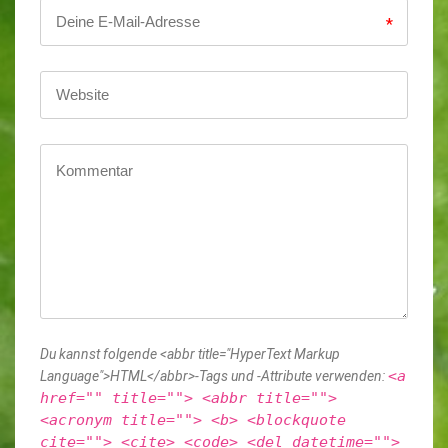
*
Du kannst folgende <abbr title="HyperText Markup
<a
Language">HTML</abbr>-Tags und -Attribute verwenden:
href="" title=""> <abbr title="">
<acronym title=""> <b> <blockquote
cite=""> <cite> <code> <del datetime="">