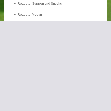
Rezepte: Suppen und Snacks
Rezepte: Vegan
Rezepte: Basics
Rezepte: Historisches Gemüse
Sonstiges
S
chlagwörter
Bei Magenschmerzen
Bulgursalat
Eiskraut
Erdbeer-Spinat
Erdbeerspinat
Feigensalat
Fenchel
Flower Sprouts
Frittiert
Gefüllte Zucchiniblüten
Gemüse-Carpaccio
Hühnchen-Geschnetzeltes
Hühnerbrust
Kartoffelstampf
Kerbel
Koriander
Linsensalat
Mairüben
Neuseeländer Spinat
Opa Karl
Pak Choi
Paprika
Ringelrüben
Roter Meiter
Rübstiel