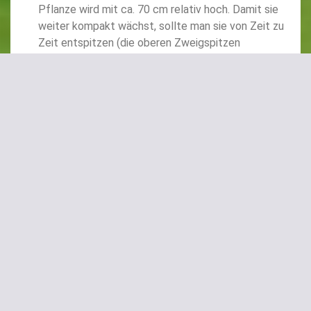
Pflanze wird mit ca. 70 cm relativ hoch. Damit sie
weiter kompakt wächst, sollte man sie von Zeit zu
Zeit entspitzen (die oberen Zweigspitzen
ausbrechen), jedoch natürlich nicht bei allen
Zweigen sondern nur einzelne Triebe, damit sie
sich schön verzweigen und die Pflanze eine
kompakte Form erhält.
Lila Luzi in voller Pracht
Balkon-Gurke „Iznik“
Unsere Balkongurke ist besonders für den
Anbau im Topf geeignet. Die Gurken sind
Iznik
typische Snackgurken, besonders knackig,
früh zu ernten und die Pflanze bringt sehr
gute Erträge, so dass den ganzen Sommer über