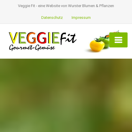
Veggie Fit - eine Website von Wurster Blumen & Pflanzen
Datenschutz
Impressum