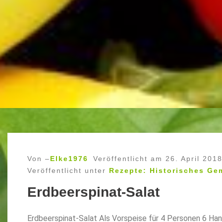
Von –
Elke1976
Veröffentlicht am
26. April 201
Veröffentlicht unter
Rezepte: Historisches Ge
Erdbeerspinat-Salat
Erdbeerspinat-Salat Als Vorspeise für 4 Personen 6 Han