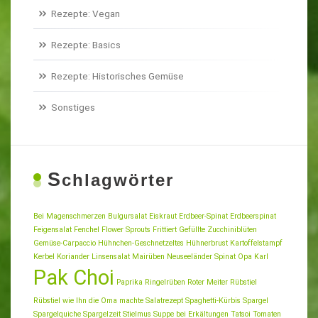
Rezepte: Vegan
Rezepte: Basics
Rezepte: Historisches Gemüse
Sonstiges
S
chlagwörter
Bei Magenschmerzen
Bulgursalat
Eiskraut
Erdbeer-Spinat
Erdbeerspinat
Feigensalat
Fenchel
Flower Sprouts
Frittiert
Gefüllte Zucchiniblüten
Gemüse-Carpaccio
Hühnchen-Geschnetzeltes
Hühnerbrust
Kartoffelstampf
Kerbel
Koriander
Linsensalat
Mairüben
Neuseeländer Spinat
Opa Karl
Pak Choi
Paprika
Ringelrüben
Roter Meiter
Rübstiel
Rübstiel wie Ihn die Oma machte
Salatrezept
Spaghetti-Kürbis
Spargel
Spargelquiche
Spargelzeit
Stielmus
Suppe bei Erkältungen
Tatsoi
Tomaten