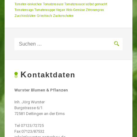
Tomaten einkochen
Tomatensauce
Tomatensauce selbst gemacht
Tomatensugo
Tomatensuppe
Vegan
Wok-Gemüse
Zitronengras
Zucchiniblüten Griechisch
Zuckerschoten
Suchen
nach:
K
ontaktdaten
Wurster Blumen & Pflanzen
Inh. Jörg Wurster
Burgstrasse 6/1
72581 Dettingen an der Erms
Tel 07123/72725
Fax 07123/87532