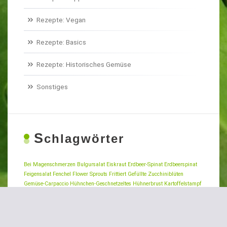
Rezepte: Vegan
Rezepte: Basics
Rezepte: Historisches Gemüse
Sonstiges
S
chlagwörter
Bei Magenschmerzen
Bulgursalat
Eiskraut
Erdbeer-Spinat
Erdbeerspinat
Feigensalat
Fenchel
Flower Sprouts
Frittiert
Gefüllte Zucchiniblüten
Gemüse-Carpaccio
Hühnchen-Geschnetzeltes
Hühnerbrust
Kartoffelstampf
Kerbel
Koriander
Linsensalat
Mairüben
Neuseeländer Spinat
Opa Karl
Pak Choi
Paprika
Ringelrüben
Roter Meiter
Rübstiel
Rübstiel wie Ihn die Oma machte
Salatrezept
Spaghetti-Kürbis
Spargel