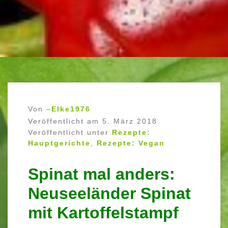
Von –
Elke1976
Veröffentlicht am
5. März 2018
Veröffentlicht unter
Rezepte:
Hauptgerichte
,
Rezepte: Vegan
Spinat mal anders:
Neuseeländer Spinat
mit Kartoffelstampf