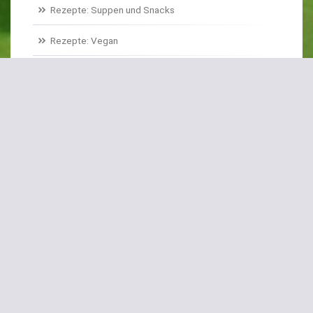
Rezepte: Suppen und Snacks
Rezepte: Vegan
Rezepte: Basics
Rezepte: Historisches Gemüse
Sonstiges
S
chlagwörter
Bei Magenschmerzen
Bulgursalat
Eiskraut
Erdbeer-Spinat
Erdbeerspinat
Feigensalat
Fenchel
Flower Sprouts
Frittiert
Gefüllte Zucchiniblüten
Gemüse-Carpaccio
Hühnchen-Geschnetzeltes
Hühnerbrust
Kartoffelstampf
Kerbel
Koriander
Linsensalat
Mairüben
Neuseeländer Spinat
Opa Karl
Pak Choi
Paprika
Ringelrüben
Roter Meiter
Rübstiel