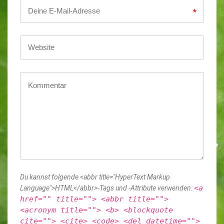
*
Du kannst folgende <abbr title="HyperText Markup
<a
Language">HTML</abbr>-Tags und -Attribute verwenden:
href="" title=""> <abbr title="">
<acronym title=""> <b> <blockquote
cite=""> <cite> <code> <del datetime="">