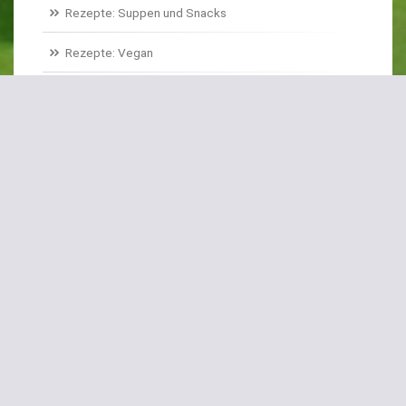
Rezepte: Suppen und Snacks
Rezepte: Vegan
Rezepte: Basics
Rezepte: Historisches Gemüse
Sonstiges
S
chlagwörter
Bei Magenschmerzen
Bulgursalat
Eiskraut
Erdbeer-Spinat
Erdbeerspinat
Feigensalat
Fenchel
Flower Sprouts
Frittiert
Gefüllte Zucchiniblüten
Gemüse-Carpaccio
Hühnchen-Geschnetzeltes
Hühnerbrust
Kartoffelstampf
Kerbel
Koriander
Linsensalat
Mairüben
Neuseeländer Spinat
Opa Karl
Pak Choi
Paprika
Ringelrüben
Roter Meiter
Rübstiel