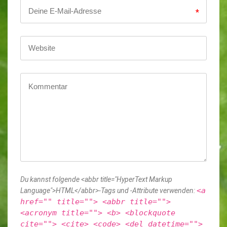
*
Du kannst folgende <abbr title="HyperText Markup
<a
Language">HTML</abbr>-Tags und -Attribute verwenden:
href="" title=""> <abbr title="">
<acronym title=""> <b> <blockquote
cite=""> <cite> <code> <del datetime="">