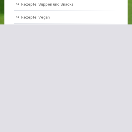
Rezepte: Suppen und Snacks
Rezepte: Vegan
Rezepte: Basics
Rezepte: Historisches Gemüse
Sonstiges
S
chlagwörter
Bei Magenschmerzen
Bulgursalat
Eiskraut
Erdbeer-Spinat
Erdbeerspinat
Feigensalat
Fenchel
Flower Sprouts
Frittiert
Gefüllte Zucchiniblüten
Gemüse-Carpaccio
Hühnchen-Geschnetzeltes
Hühnerbrust
Kartoffelstampf
Kerbel
Koriander
Linsensalat
Mairüben
Neuseeländer Spinat
Opa Karl
Pak Choi
Paprika
Ringelrüben
Roter Meiter
Rübstiel