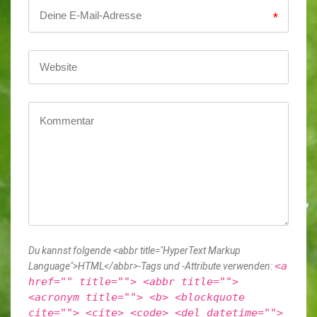
*
Du kannst folgende <abbr title="HyperText Markup
<a
Language">HTML</abbr>-Tags und -Attribute verwenden:
href="" title=""> <abbr title="">
<acronym title=""> <b> <blockquote
cite=""> <cite> <code> <del datetime="">