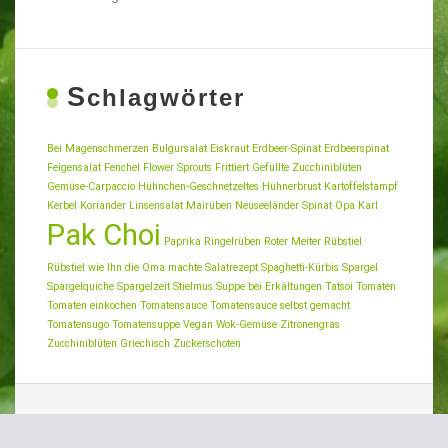
S
chlagwörter
Bei Magenschmerzen
Bulgursalat
Eiskraut
Erdbeer-Spinat
Erdbeerspinat
Feigensalat
Fenchel
Flower Sprouts
Frittiert
Gefüllte Zucchiniblüten
Gemüse-Carpaccio
Hühnchen-Geschnetzeltes
Hühnerbrust
Kartoffelstampf
Kerbel
Koriander
Linsensalat
Mairüben
Neuseeländer Spinat
Opa Karl
Pak Choi
Paprika
Ringelrüben
Roter Meiter
Rübstiel
Rübstiel wie Ihn die Oma machte
Salatrezept
Spaghetti-Kürbis
Spargel
Spargelquiche
Spargelzeit
Stielmus
Suppe bei Erkältungen
Tatsoi
Tomaten
Tomaten einkochen
Tomatensauce
Tomatensauce selbst gemacht
Tomatensugo
Tomatensuppe
Vegan
Wok-Gemüse
Zitronengras
Zucchiniblüten Griechisch
Zuckerschoten
Suchen
nach: