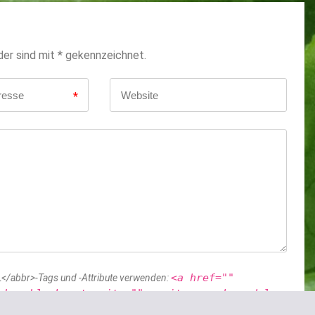
der sind mit * gekennzeichnet.
*
<a href=""
</abbr>-Tags und -Attribute verwenden:
<b> <blockquote cite=""> <cite> <code> <del
> <strong>