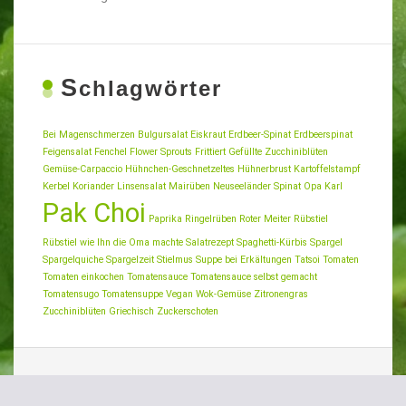
S
chlagwörter
Bei Magenschmerzen
Bulgursalat
Eiskraut
Erdbeer-Spinat
Erdbeerspinat
Feigensalat
Fenchel
Flower Sprouts
Frittiert
Gefüllte Zucchiniblüten
Gemüse-Carpaccio
Hühnchen-Geschnetzeltes
Hühnerbrust
Kartoffelstampf
Kerbel
Koriander
Linsensalat
Mairüben
Neuseeländer Spinat
Opa Karl
Pak Choi
Paprika
Ringelrüben
Roter Meiter
Rübstiel
Rübstiel wie Ihn die Oma machte
Salatrezept
Spaghetti-Kürbis
Spargel
Spargelquiche
Spargelzeit
Stielmus
Suppe bei Erkältungen
Tatsoi
Tomaten
Tomaten einkochen
Tomatensauce
Tomatensauce selbst gemacht
Tomatensugo
Tomatensuppe
Vegan
Wok-Gemüse
Zitronengras
Zucchiniblüten Griechisch
Zuckerschoten
Suchen
nach: