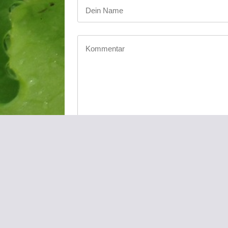
Du kannst folgende <abbr title="HyperText Mar
<acronym title=""> <b> <blockquo
<strong>
Meinen Namen, meine E-Mail-Adresse 