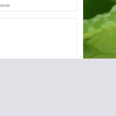
 title=""> <abbr title="">
i> <q cite=""> <s> <strike>
 kommentiere.