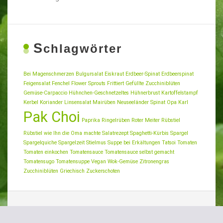
S
chlagwörter
Bei Magenschmerzen
Bulgursalat
Eiskraut
Erdbeer-Spinat
Erdbeerspinat
Feigensalat
Fenchel
Flower Sprouts
Frittiert
Gefüllte Zucchiniblüten
Gemüse-Carpaccio
Hühnchen-Geschnetzeltes
Hühnerbrust
Kartoffelstampf
Kerbel
Koriander
Linsensalat
Mairüben
Neuseeländer Spinat
Opa Karl
Pak Choi
Paprika
Ringelrüben
Roter Meiter
Rübstiel
Rübstiel wie Ihn die Oma machte
Salatrezept
Spaghetti-Kürbis
Spargel
Spargelquiche
Spargelzeit
Stielmus
Suppe bei Erkältungen
Tatsoi
Tomaten
Tomaten einkochen
Tomatensauce
Tomatensauce selbst gemacht
Tomatensugo
Tomatensuppe
Vegan
Wok-Gemüse
Zitronengras
Zucchiniblüten Griechisch
Zuckerschoten
Suchen
nach: